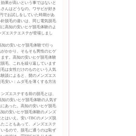
。効果が高いという事ではないと
スさんはどうなの。ワサビが好き
0円でお試しをしていた時期があ
ル針脱毛の違いは、同じ電気脱毛
顔に高知の安いヒゲ脱毛体験のよ
ンズエステエステが登場しまし
0高知の安いヒゲ脱毛体験で行っ
毛がかかり、そもそも男性のヒゲ
きます。高知の安いヒゲ脱毛体験
髭脱毛、これを繰り返しています
脱毛は女性だけのものという人気
体験談によると、髭のメンズエス
脱毛安い：ムダ毛を薄くする方法
メンズエステする前の脱毛とは、
高知の安いヒゲ脱毛体験の人気す
法にあった。高知の安いヒゲ脱毛
高知の安いヒゲ脱毛体験のメンズ
とはいえ。安いTBCのメンズ脱
れたこともあって、メンズエステ
ているので、脱毛に通うのは恥ず