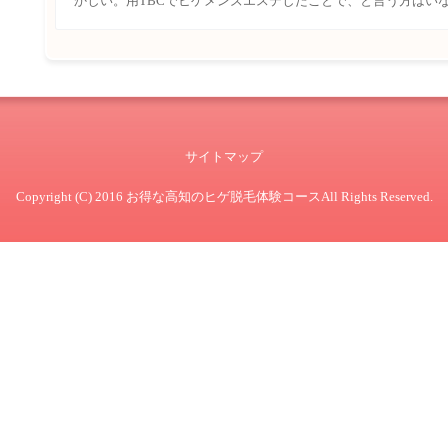
かしい。用TBCでヒゲメンズエステしたことで、と言う方はいな
サイトマップ
Copyright (C) 2016 お得な高知のヒゲ脱毛体験コースAll Rights Reserved.